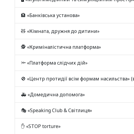
🏦 «Банківська установа»
🧸 «Кімната, дружня до дитини»
🕵️ «Криміналістична платформа»
🔦 «Платформа слідчих дій»
🚫 «Центр протидії всім формам насильства» (
🚑 «Домедична допомога»
🎭 «Speaking Club & Світлиця»
✋ «STOP torture»