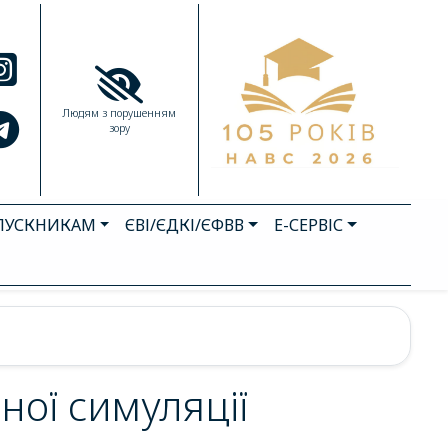
Людям з порушенням
зору
ПУСКНИКАМ
ЄВІ/ЄДКІ/ЄФВВ
Е-СЕРВІС
ої симуляції