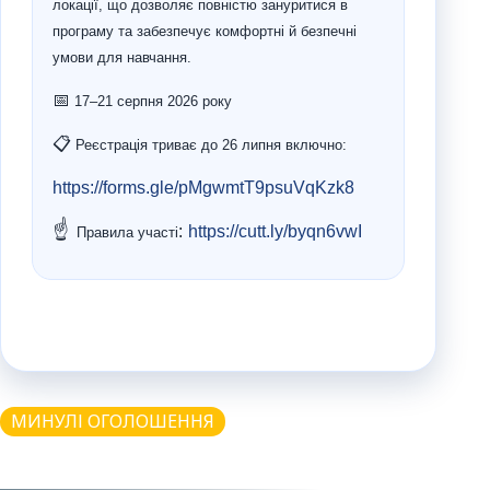
локації, що дозволяє повністю зануритися в
програму та забезпечує комфортні й безпечні
умови для навчання.
📅
17–21 серпня 2026 року
📋
Реєстрація триває до 26 липня включно:
https://forms.gle/pMgwmtT9psuVqKzk8
☝️
:
https://cutt.ly/byqn6vwI
Правила участі
МИНУЛІ ОГОЛОШЕННЯ