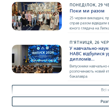
ПОНЕДІЛОК, 29 ЧЕ
Поки ми разом
25 червня викладачі, пр
справ разом відвідали 
юного глядача на Липка
П'ЯТНИЦЯ, 26 ЧЕР
У навчально-наук
НАВС відбулися у
дипломів…
Випускники навчально-н
розпочинають новий е
бакалавра.
Всі
Роз