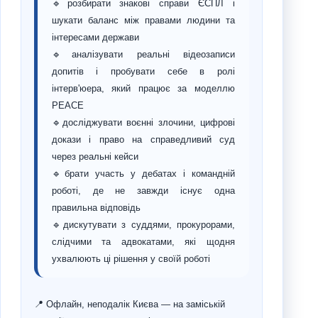
🔹розбирати знакові справи ЄСПЛ і
шукати баланс між правами людини та
інтересами держави
🔹аналізувати реальні відеозаписи
допитів і пробувати себе в ролі
інтерв'юера, який працює за моделлю
PEACE
🔹досліджувати воєнні злочини, цифрові
докази і право на справедливий суд
через реальні кейси
🔹брати участь у дебатах і командній
роботі, де не завжди існує одна
правильна відповідь
🔹дискутувати з суддями, прокурорами,
слідчими та адвокатами, які щодня
ухвалюють ці рішення у своїй роботі
📍 Офлайн, неподалік Києва — на заміській