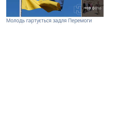
+69
фото
Молодь гартується задля Перемоги