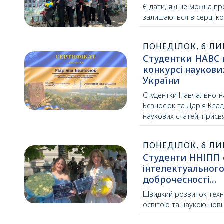
Є дати, які не можна п
залишаються в серці ко
ПОНЕДІЛОК, 6 ЛИ
Студентки НАВС 
конкурсі наукови
України
Студентки Навчально-на
Безносюк та Дарія Клад
наукових статей, присв
ПОНЕДІЛОК, 6 ЛИ
Студенти ННІПП 
інтелектуального
доброчесності…
Швидкий розвиток техн
освітою та наукою нові