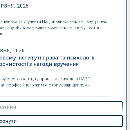
РВНЯ, 2026
ацівники та студенти Національної академії внутрішніх
виставу «Кураж» у Київському академічному театрі
х.
ВНЯ, 2026
овому інституті права та психології
рочистості з нагоди вручення
аукового інституту права та психології НАВС
тап професійного життя, отримавши дипломи
 новини
горнути