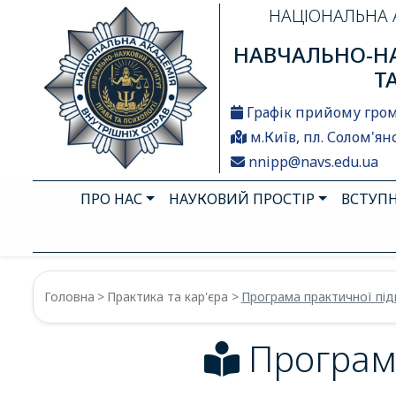
НАЦІОНАЛЬНА 
НАВЧАЛЬНО-НА
Т
Графік прийому гро
м.Київ, пл. Солом'янс
nnipp@navs.edu.ua
ПРО НАС
НАУКОВИЙ ПРОСТІР
ВСТУП
Головна
Практика та кар'єра
Програма практичної під
Програма