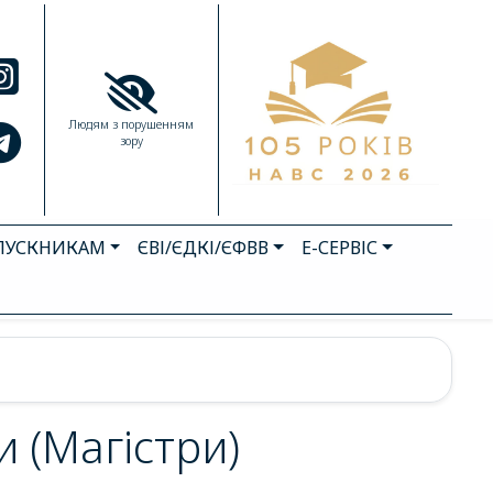
Людям з порушенням
зору
ПУСКНИКАМ
ЄВІ/ЄДКІ/ЄФВВ
Е-СЕРВІС
 (Магістри)