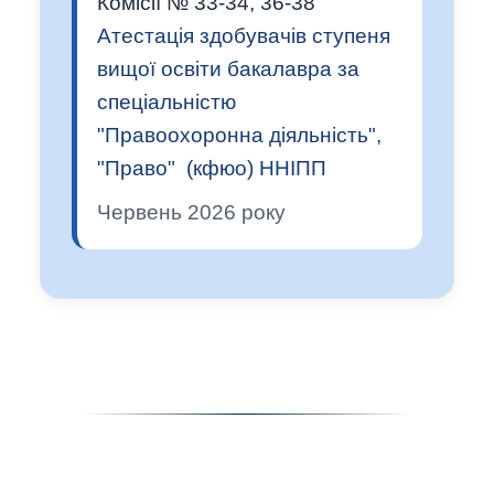
Комісії № 33-34, 36-38
Атестація здобувачів ступеня
вищої освіти бакалавра за
спеціальністю
"Правоохоронна діяльність",
"Право" (кфюо) ННІПП
Червень 2026 року