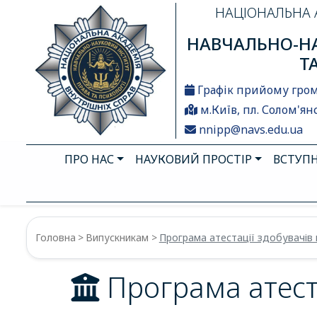
НАЦІОНАЛЬНА 
НАВЧАЛЬНО-НА
Т
Графік прийому гро
м.Київ, пл. Солом'янс
nnipp@navs.edu.ua
ПРО НАС
НАУКОВИЙ ПРОСТІР
ВСТУП
Головна
Випускникам
Програма атестації здобувачів 
Програма атеста