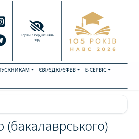
Людям з порушенням
зору
ПУСКНИКАМ
ЄВІ/ЄДКІ/ЄФВВ
Е-СЕРВІС
о (бакалаврського)