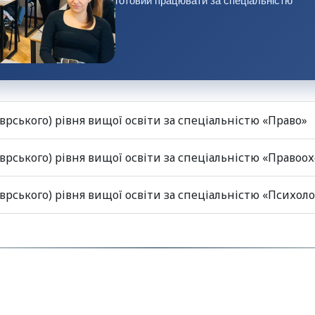
готовий працювати за спеціальністю
врського) рівня вищої освіти за спеціальністю «Право»
врського) рівня вищої освіти за спеціальністю «Правоо
Програма атестації здобувачів першого (бакалаврського) рівня вищої освіти з