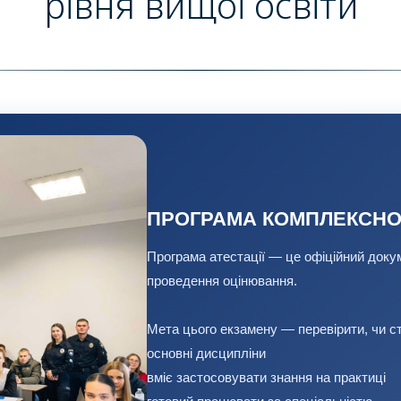
рівня вищої освіти
ПРОГРАМА КОМПЛЕКСНО
Програма атестації — це офіційний докум
проведення оцінювання.
Мета цього екзамену — перевірити, чи с
основні дисципліни
вміє застосовувати знання на практиці