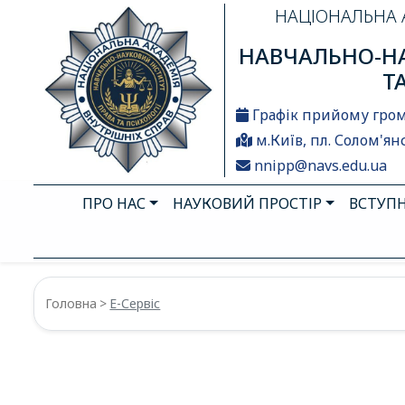
НАЦІОНАЛЬНА 
НАВЧАЛЬНО-НА
Т
Графік прийому гро
м.Київ, пл. Солом'янс
nnipp@navs.edu.ua
ПРО НАС
НАУКОВИЙ ПРОСТІР
ВСТУП
Головна
Е-Сервіс