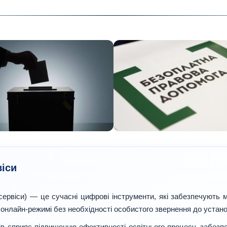
віси
-сервіси) — це сучасні цифрові інструменти, які забезпечують 
 онлайн-режимі без необхідності особистого звернення до устано
ів сприяє підвищенню ефективності освітнього процесу, забез