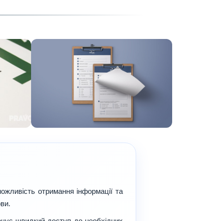
можливість отримання інформації та
ви.
печує швидкий доступ до необхідних