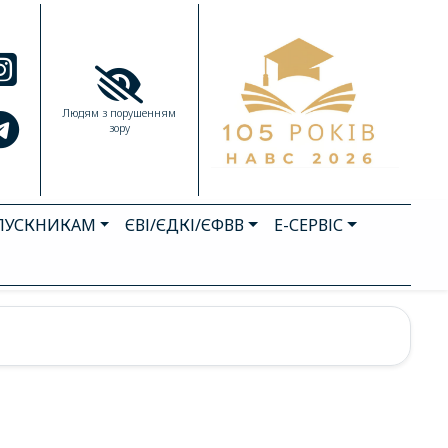
Людям з порушенням
зору
ПУСКНИКАМ
ЄВІ/ЄДКІ/ЄФВВ
Е-СЕРВІС