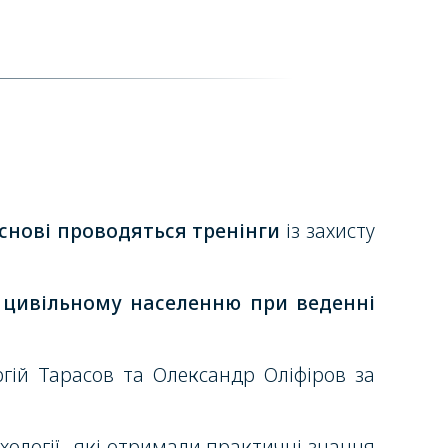
основі проводяться тренінги
із захисту
и цивільному населенню при веденні
ергій Тарасов та Олександр Оліфіров за
хології , які отримали практичні знання