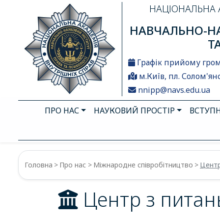
НАЦІОНАЛЬНА 
НАВЧАЛЬНО-НА
Т
Графік прийому гро
м.Київ, пл. Солом'янс
nnipp@navs.edu.ua
ПРО НАС
НАУКОВИЙ ПРОСТІР
ВСТУП
Головна
Про нас
Міжнародне співробітництво
Центр
Центр з питань