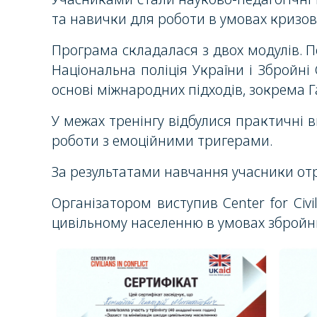
та навички для роботи в умовах кризов
Програма складалася з двох модулів. П
Національна поліція України
і
Збройні 
основі міжнародних підходів, зокрема 
У межах тренінгу відбулися практичні 
роботи з емоційними тригерами.
За результатами навчання учасники от
Організатором виступив
Center for Civi
цивільному населенню в умовах збройни