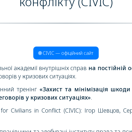
конфлікту (CIVIC)
🌐 CIVIC — офіційний сайт
альної академії внутрішніх справ
на постійній 
ворів у кризових ситуаціях.
енний тренінг
«Захист та мінімізація шкод
говорів у кризових ситуаціях»
.
for Civilians in Conflict
(CIVIC): Ігор Шевцов, С
рацівники та здобувачі інституту права та пси