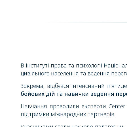
В Інституті права та психології Націон
цивільного населення та ведення перего
Зокрема, відбувся інтенсивний п’ятид
бойових дій та навички ведення пере
Навчання проводили експерти
Center 
підтримки міжнародних партнерів.
Учасниками стали науково-педагогічні п