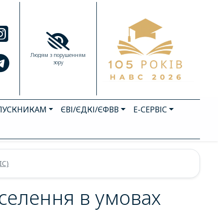
Людям з порушенням
зору
ПУСКНИКАМ
ЄВІ/ЄДКІ/ЄФВВ
Е-СЕРВІС
IC)
аселення в умовах