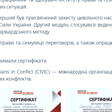
их ситуацій.
ерший був присвячений захисту цивільного насе
Сили України
. Другий модуль стосувався веден
Гарвардського методу.
вправи та симуляції переговорів, а також опра
римали сертифікати.
lians in Conflict
(CIVIC) — міжнародна організа
х конфліктів.