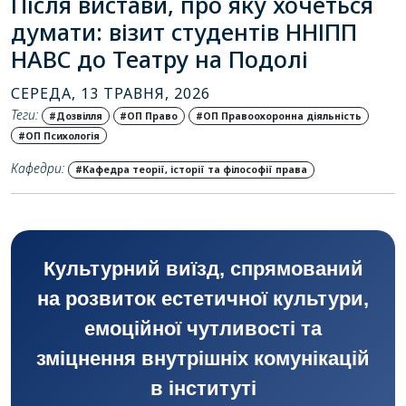
Після вистави, про яку хочеться
думати: візит студентів ННІПП
НАВС до Театру на Подолі
СЕРЕДА, 13 ТРАВНЯ, 2026
Теги:
#Дозвілля
#ОП Право
#ОП Правоохоронна діяльність
#ОП Психологія
Кафедри:
#Кафедра теорії, історії та філософії права
Культурний виїзд, спрямований
на розвиток естетичної культури,
емоційної чутливості та
зміцнення внутрішніх комунікацій
в інституті