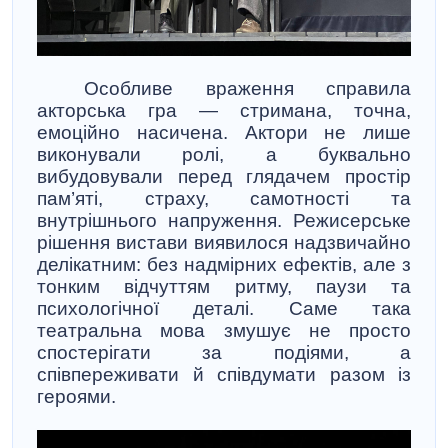
Особливе враження справила
акторська гра — стримана, точна,
емоційно насичена. Актори не лише
виконували ролі, а буквально
вибудовували перед глядачем простір
пам’яті, страху, самотності та
внутрішнього напруження. Режисерське
рішення вистави виявилося надзвичайно
делікатним: без надмірних ефектів, але з
тонким відчуттям ритму, паузи та
психологічної деталі. Саме така
театральна мова змушує не просто
спостерігати за подіями, а
співпереживати й співдумати разом із
героями.