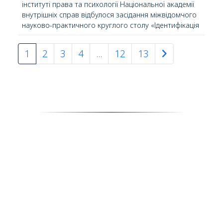
інституті права та психології Національної академії
внутрішніх справ відбулося засідання міжвідомчого
науково-практичного круглого столу «Ідентифікація
невпізнаних трупів під час розслідування воєнних
злочинів (криміналістичний та судово-медичний
1
2
3
4
...
12
13
аспекти)».