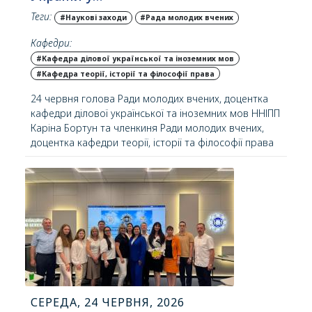
Теги:
#Наукові заходи
#Рада молодих вчених
Кафедри:
#Кафедра ділової української та іноземних мов
#Кафедра теорії, історії та філософії права
24 червня голова Ради молодих вчених, доцентка
кафедри ділової української та іноземних мов ННІПП
Каріна Бортун та членкиня Ради молодих вчених,
доцентка кафедри теорії, історії та філософії права
Вікторія Пилипенко відвідали масштабну
секторальну подію «Культурна спадщина в Україні:
рефлексії, перспективи».
СЕРЕДА, 24 ЧЕРВНЯ, 2026