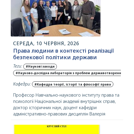
СЕРЕДА, 10 ЧЕРВНЯ, 2026
Права людини в контексті реалізації
безпекової політики держави
Теги:
#Наукові заходи
#Науково-дослідна лабораторія з проблем державотворення та п
Кафедри:
#Кафедра теорії, історії та філософії права
Професор Навчально-наукового інституту права та
психології Національної академії внутрішніх справ,
доктор історичних наук, доцент кафедри
адміністративно-правових дисциплін Валерія
Цубенко успішно пройшла конкурсний відбір та
долучилася до міжнародної академічної програми
«Гостьовий професор» («Visiting Professor») у