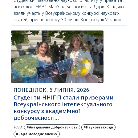
Студентки Навчально-наукового інституту права та
психології НАВС Мар’яна Безносюк та Дарія Кладько
взяли участь у Всеукраїнському конкурсі наукових
статей, присвяченому 30-річчю Конституції України.
ПОНЕДІЛОК, 6 ЛИПНЯ, 2026
Студенти ННІПП стали призерами
Всеукраїнського інтелектуального
конкурсу з академічної
доброчесності…
Теги:
#Академічна доброчесність
#Наукові заходи
#Рада молодих вчених