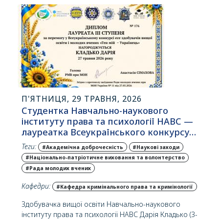
забезпечення повоєнного відновлення та розвитку
економіки України».
П'ЯТНИЦЯ, 29 ТРАВНЯ, 2026
Студентка Навчально-наукового
інституту права та психології НАВС —
лауреатка Всеукраїнського конкурсу…
Теги:
#Академічна доброчесність
#Наукові заходи
#Національно-патріотичне виховання та волонтерство
#Рада молодих вчених
Кафедри:
#Кафедра кримінального права та кримінології
Здобувачка вищої освіти Навчально-наукового
інституту права та психології НАВС Дарія Кладько (3-