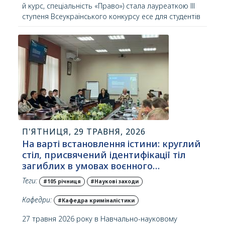
й курс, спеціальність «Право») стала лауреаткою ІІІ
ступеня Всеукраїнського конкурсу есе для студентів
та молодих учених «Ген мій — Українець».
П'ЯТНИЦЯ, 29 ТРАВНЯ, 2026
На варті встановлення істини: круглий
стіл, присвячений ідентифікації тіл
загиблих в умовах воєнного…
Теги:
#105 річниця
#Наукові заходи
Кафедри:
#Кафедра криміналістики
27 травня 2026 року в Навчально-науковому