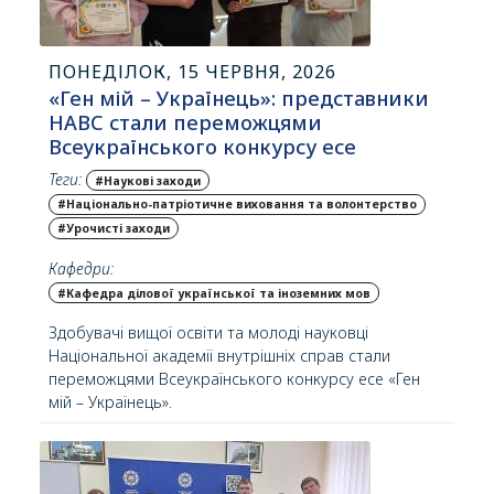
ПОНЕДІЛОК, 15 ЧЕРВНЯ, 2026
«Ген мій – Українець»: представники
НАВС стали переможцями
Всеукраїнського конкурсу есе
Теги:
#Наукові заходи
#Національно-патріотичне виховання та волонтерство
#Урочисті заходи
Кафедри:
#Кафедра ділової української та іноземних мов
Здобувачі вищої освіти та молоді науковці
Національної академії внутрішніх справ стали
переможцями Всеукраїнського конкурсу есе «Ген
мій – Українець».