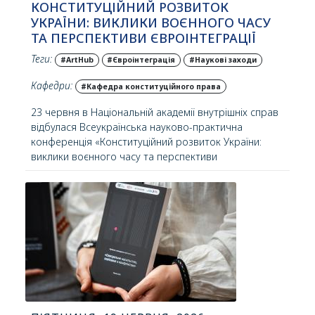
КОНСТИТУЦІЙНИЙ РОЗВИТОК
УКРАЇНИ: ВИКЛИКИ ВОЄННОГО ЧАСУ
ТА ПЕРСПЕКТИВИ ЄВРОІНТЕГРАЦІЇ
Теги:
#ArtHub
#Євроінтеграція
#Наукові заходи
Кафедри:
#Кафедра конституційного права
23 червня в Національній академії внутрішніх справ
відбулася Всеукраїнська науково-практична
конференція «Конституційний розвиток України:
виклики воєнного часу та перспективи
євроінтеграції», організована кафедрою
конституційного права навчально-наукового
інституту права та психології.