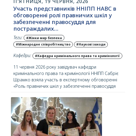
П'ЯТНИЦЯ, 19 ЧЕРВНЯ, 2026
Участь представників ННІПП НАВС в
обговоренні ролі правничих шкіл у
забезпеченні правосуддя для
постраждалих…
Теги:
#Жінки мир безпека
#Міжнародне співробітництво
#Наукові заходи
Кафедри:
#Кафедра кримінального права та кримінології
11 червня 2026 року завідувач кафедри
кримінального права та кримінології ННІПП Сабріє
Шрамко взяла участь в експертному обговоренні
«Роль правничих шкіл у забезпеченні правосуддя
постраждалим від сексуального насильства,
пов’язаного з конфліктом (СНПК)», організованому
Асоціацією жінок-юристок України «ЮрФем» спільно
з ООН Жінки…