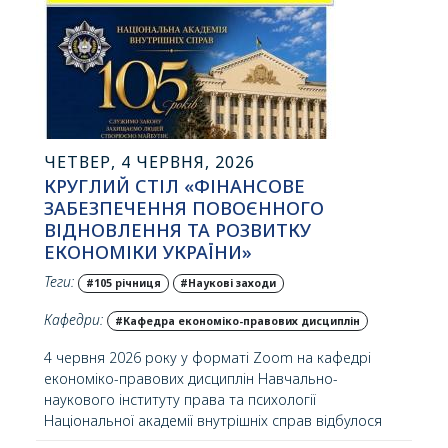
Ягеллонському…
ЧЕТВЕР, 4 ЧЕРВНЯ, 2026
КРУГЛИЙ СТІЛ «ФІНАНСОВЕ
ЗАБЕЗПЕЧЕННЯ ПОВОЄННОГО
ВІДНОВЛЕННЯ ТА РОЗВИТКУ
ЕКОНОМІКИ УКРАЇНИ»
Теги:
#105 річниця
#Наукові заходи
Кафедри:
#Кафедра економіко-правових дисциплін
4 червня 2026 року у форматі Zoom на кафедрі
економіко-правових дисциплін Навчально-
наукового інституту права та психології
Національної академії внутрішніх справ відбулося
засідання круглого столу на тему «Фінансове