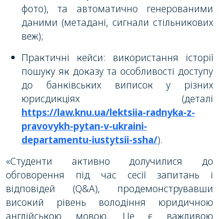
фото), та автоматично генерованими
даними (метадані, сигнали стільникових
веж);
Практичні кейси: використання історії
пошуку як доказу та особливості доступу
до банківських виписок у різних
юрисдикціях (деталі
https://law.knu.ua/lektsiia-radnyka-z-
pravovykh-pytan-v-ukraini-
departamentu-iustytsii-ssha/
).
«Студенти активно долучилися до
обговорення під час сесії запитань і
відповідей (Q&A), продемонструвавши
високий рівень володіння юридичною
англійською мовою. Це є важливою