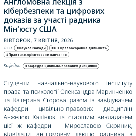
Англомовна лекція з
кібербезпеки та цифрових
доказів за участі радника
Мін’юсту США
ВІВТОРОК, 7 КВІТНЯ, 2026
Теги:
#Наукові заходи
#ОП Правоохоронна діяльність
#Практико-орієнтоване навчання
Кафедри:
#Кафедра цивільно-правових дисциплін
Студенти навчально-наукового інституту
права та психології Олександра Маринченко
та Катерина Єгорова разом із завідувачем
кафедри цивільно-правових дисциплін
Анжелою Калінюк та старшим викладачем
цієї ж кафедри – Мирославою Скриник,
відвідали англомовну лекцію радника з