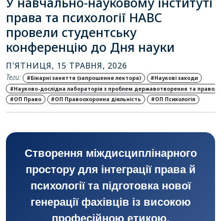
У навчально-науковому інституті
права та психології НАВС
провели студентську
конференцію до Дня науки
П'ЯТНИЦЯ, 15 ТРАВНЯ, 2026
Теги:
#Бінарні заняття (запрошення лектора)
#Наукові заходи
#Науково-дослідна лабораторія з проблем державотворення та правоз
#ОП Право
#ОП Правоохоронна діяльність
#ОП Психологія
Створення міждисциплінарного
простору для інтеграції права й
психології та підготовка нової
генерації фахівців із високою
професійною етикою.