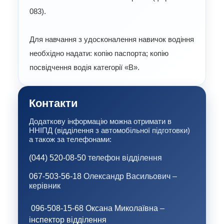
083).
Для навчання з удосконалення навичок водіння
необхідно надати: копію паспорта; копію
посвідчення водія категорії «В».
Контакти
Додаткову інформацію можна отримати в
ННІПД (відділення з автомобільної підготовки)
а також за телефонами:
(044) 520-08-50
телефон відділення
067-503-56-18
Олександр Васильович –
керівник
0
96-508-15-68 Оксана Миколаївна –
інспектор відділення