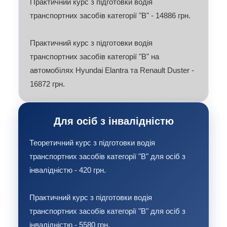
Практичний кypc з пiдготовки водiя
транспортних засобiв категорiї "В" - 14886 грн.
Практичний кypc з пiдготовки водiя
транспортних засобiв категорiї "В" на
автомобілях Hyundai Elantra та Renault Duster -
16872 грн.
Для осіб з інвалідністю
Теоретичний кypc з пiдготовки водiя
транспортних засобiв категорiї "В" для осіб з
інвалідністю - 420 грн.
Практичний кypc з пiдготовки водiя
транспортних засобiв категорiї "В" для осіб з
інвалідністю - 5580 грн.